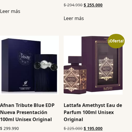
$
294.990
$
255.000
Leer más
Leer más
¡Oferta!
Afnan Tribute Blue EDP
Lattafa Amethyst Eau de
Nueva Presentación
Parfum 100ml Unisex
100ml Unisex Original
Original
$
299.990
$
225.000
$
195.000