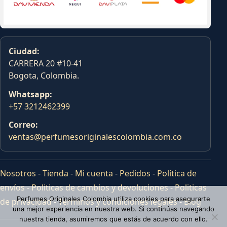
Ciudad:
CARRERA 20 #10-41
Bogota, Colombia.
Whatsapp:
+57 3212462399
Correo:
ventas@perfumesoriginalescolombia.com.co
Nosotros
-
Tienda
-
Mi cuenta
-
Pedidos
-
Política de
envíos
-
Politicas de cambios y devoluciones
-
Politicas
Perfumes Originales Colombia utiliza cookies para asegurarte
de privacidad
-
Terminos y condiciones legales
-
Blog
una mejor experiencia en nuestra web. Si continúas navegando
nuestra tienda, asumiremos que estás de acuerdo con ello.