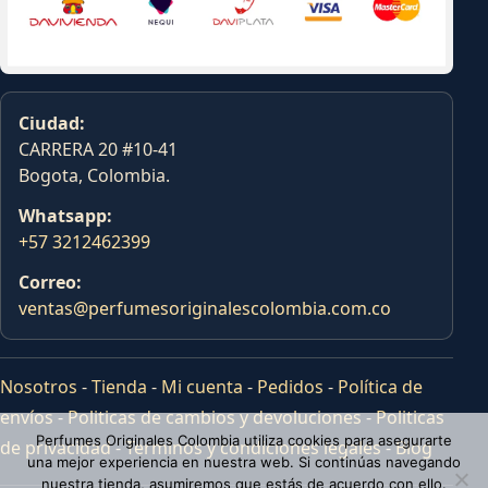
Ciudad:
CARRERA 20 #10-41
Bogota, Colombia.
Whatsapp:
+57 3212462399
Correo:
ventas@perfumesoriginalescolombia.com.co
Nosotros
-
Tienda
-
Mi cuenta
-
Pedidos
-
Política de
envíos
-
Politicas de cambios y devoluciones
-
Politicas
Perfumes Originales Colombia utiliza cookies para asegurarte
de privacidad
-
Terminos y condiciones legales
-
Blog
una mejor experiencia en nuestra web. Si continúas navegando
nuestra tienda, asumiremos que estás de acuerdo con ello.