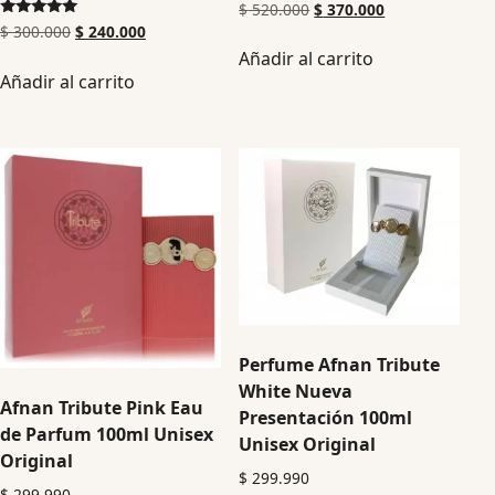
$
520.000
$
370.000
Valorado en
$
300.000
$
240.000
5.00
Añadir al carrito
de 5
Añadir al carrito
Perfume Afnan Tribute
White Nueva
Afnan Tribute Pink Eau
Presentación 100ml
de Parfum 100ml Unisex
Unisex Original
Original
$
299.990
$
299.990