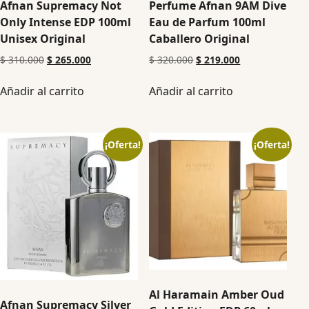
Afnan Supremacy Not
Perfume Afnan 9AM Dive
Only Intense EDP 100ml
Eau de Parfum 100ml
Unisex Original
Caballero Original
$
310.000
$
265.000
$
320.000
$
219.000
Añadir al carrito
Añadir al carrito
¡Oferta!
¡Oferta!
Al Haramain Amber Oud
Afnan Supremacy Silver