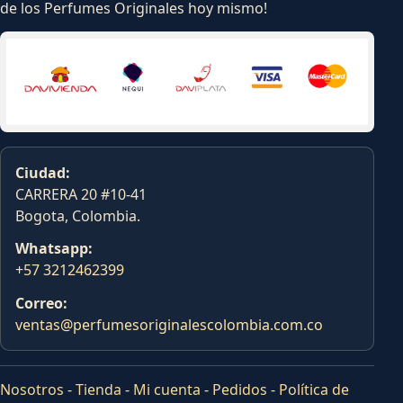
de los Perfumes Originales hoy mismo!
Ciudad:
CARRERA 20 #10-41
Bogota, Colombia.
Whatsapp:
+57 3212462399
Correo:
ventas@perfumesoriginalescolombia.com.co
Nosotros
-
Tienda
-
Mi cuenta
-
Pedidos
-
Política de