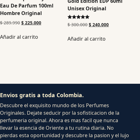
Gold Edition EDP 60ml
Eau De Parfum 100ml
Unisex Original
Hombre Original
$
289.990
$
225.000
Valorado en
$
300.000
$
240.000
5.00
de 5
Añadir al carrito
Añadir al carrito
Envios gratis a toda Colombia.
Descubre el exquisito mundo de los Perfumes
Originales. Dejate seducir por la sofisticacion de la
perfumeria original. Ahora es mas facil que nunca
llevar la esencia de Oriente a tu rutina diaria. No
pierdas esta oportunidad y descubre la pasion y el lujo