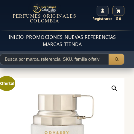
PERFUMES ORIGINALES
Registrarse
$ 0
COLOMBIA
INICIO
PROMOCIONES
NUEVAS REFERENCIAS
MARCAS
TIENDA
¡Oferta!