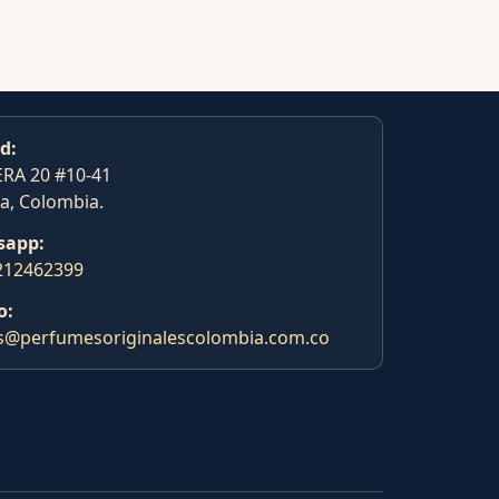
d:
RA 20 #10-41
a, Colombia.
sapp:
212462399
o:
s@perfumesoriginalescolombia.com.co