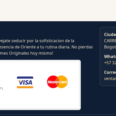
Ciuda
ate seducir por la sofisticacion de la
CARRE
esencia de Oriente a tu rutina diaria. No pierdas
Bogot
fumes Originales hoy mismo!
What
+57 3
Corre
venta