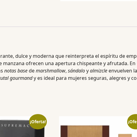
brante, dulce y moderna que reinterpreta el espíritu de e
e manzana ofrecen una apertura chispeante y afrutada. En 
as
notas base
de
marshmallow
,
sándalo
y
almizcle
envuelven la
frutal gourmand
y es ideal para mujeres seguras, alegres y 
¡Oferta!
¡Ofe