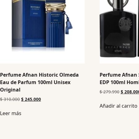
Perfume Afnan Historic Olmeda
Perfume Afnan 
Eau de Parfum 100ml Unisex
EDP 100ml Homb
Original
$
279.990
$
208.00
$
310.000
$
245.000
Añadir al carrito
Leer más