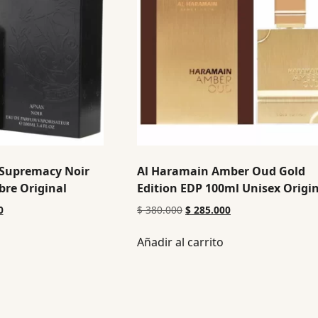
Supremacy Noir
Al Haramain Amber Oud Gold
re Original
Edition EDP 100ml Unisex Origi
0
$
380.000
$
285.000
Añadir al carrito