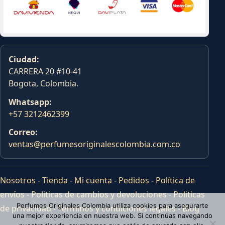
Ciudad:
CARRERA 20 #10-41
Bogota, Colombia.
Whatsapp:
+57 3212462399
Correo:
ventas@perfumesoriginalescolombia.com.co
Nosotros
-
Tienda
-
Mi cuenta
-
Pedidos
-
Política de
envíos
-
Politicas de cambios y devoluciones
-
Politicas
Perfumes Originales Colombia utiliza cookies para asegurarte
de privacidad
-
Terminos y condiciones legales
-
Blog
una mejor experiencia en nuestra web. Si continúas navegando