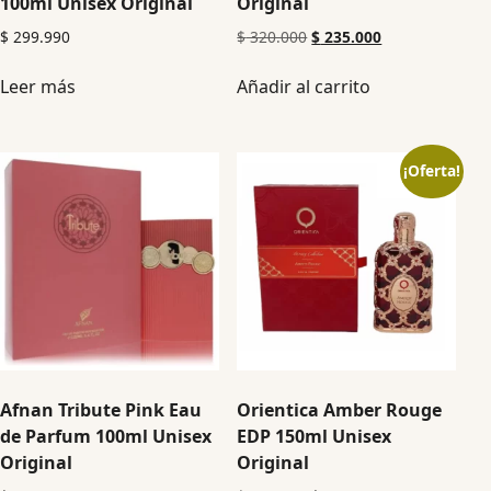
100ml Unisex Original
Original
$
299.990
$
320.000
$
235.000
Leer más
Añadir al carrito
¡Oferta!
Afnan Tribute Pink Eau
Orientica Amber Rouge
de Parfum 100ml Unisex
EDP 150ml Unisex
Original
Original