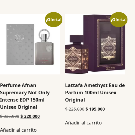
¡Oferta!
¡Oferta!
Perfume Afnan
Lattafa Amethyst Eau de
Supremacy Not Only
Parfum 100ml Unisex
Intense EDP 150ml
Original
Unisex Original
$
225.000
$
195.000
$
335.000
$
320.000
Añadir al carrito
Añadir al carrito