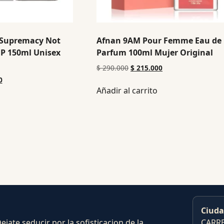
 Supremacy Not
Afnan 9AM Pour Femme Eau de
DP 150ml Unisex
Parfum 100ml Mujer Original
$
290.000
$
215.000
0
Añadir al carrito
Ciuda
ate seducir por la sofisticacion de la
CARRE