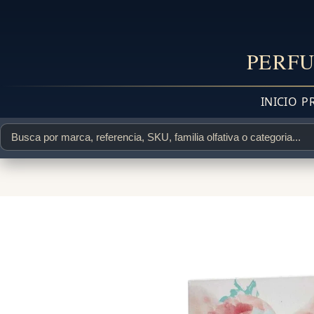
PERFU
INICIO
P