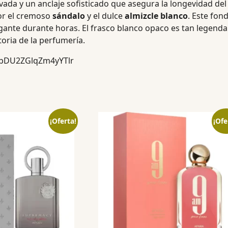
vada y un anclaje sofisticado que asegura la longevidad d
or el cremoso
sándalo
y el dulce
almizcle blanco
. Este fon
gante durante horas. El frasco blanco opaco es tan legen
oria de la perfumería.
h=bDU2ZGlqZm4yYTlr
¡Oferta!
¡Ofe