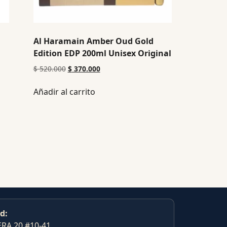
Al Haramain Amber Oud Gold
Edition EDP 200ml Unisex Original
$
520.000
$
370.000
Añadir al carrito
d:
RA 20 #10-41