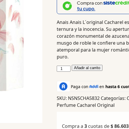
Compra con
tu cupo.
Anais Anais L´original Cacharel e
ternura y la inocencia. Su apertu
corazón monumental de azucena, 
musgo de roble le confiere una 
atemporal para la mujer románti
puro.
Añadir al carrito
SKU:
NSNSCHA5832
Categorías:
Perfume Cacharel Original
Compra a
3
cuotas de
$
86.603