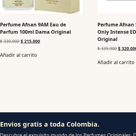
Perfume Afnan 9AM Eau de
Perfume Afnan
Parfum 100ml Dama Original
Only Intense E
Original
$
330.000
$
215.000
$
335.000
$
320.00
Añadir al carrito
Añadir al carrito
Envios gratis a toda Colombia.
Descubre el exquisito mundo de los Perfumes Originales. Dej