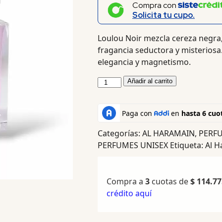
Compra con
Solicita tu cupo.
Loulou Noir mezcla cereza negra,
fragancia seductora y misterios
elegancia y magnetismo.
Añadir al carrito
Categorías:
AL HARAMAIN
,
PERF
PERFUMES UNISEX
Etiqueta:
Al H
Compra a
3
cuotas de
$
114.77
crédito aquí