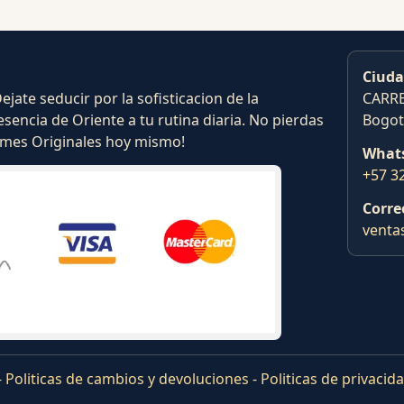
Ciuda
ate seducir por la sofisticacion de la
CARRE
esencia de Oriente a tu rutina diaria. No pierdas
Bogot
fumes Originales hoy mismo!
What
+57 3
Corre
venta
-
Politicas de cambios y devoluciones
-
Politicas de privacid