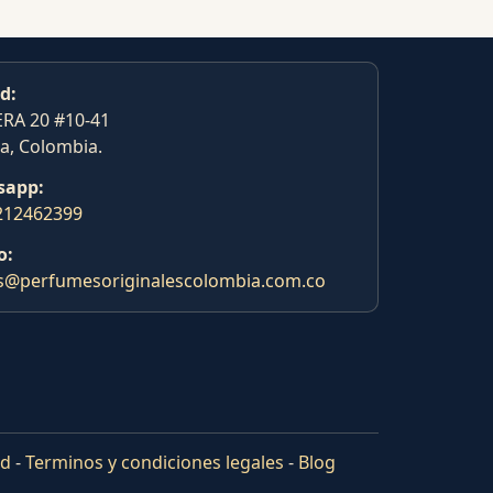
d:
RA 20 #10-41
a, Colombia.
sapp:
212462399
o:
s@perfumesoriginalescolombia.com.co
ad
-
Terminos y condiciones legales
-
Blog