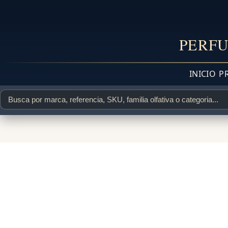
PERFU
INICIO
P