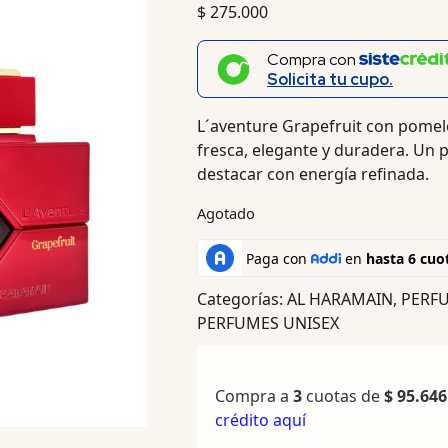
$
275.000
Compra con
Solicita tu cupo.
L´aventure Grapefruit con pomel
fresca, elegante y duradera. Un p
destacar con energía refinada.
Agotado
Categorías:
AL HARAMAIN
,
PERF
PERFUMES UNISEX
Compra a
3
cuotas de
$
95.646
crédito aquí