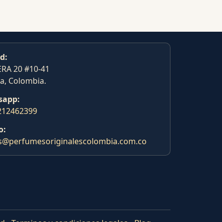
d:
RA 20 #10-41
a, Colombia.
sapp:
212462399
o:
s@perfumesoriginalescolombia.com.co