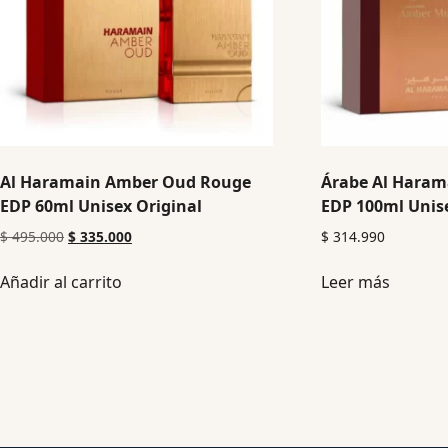
Al Haramain Amber Oud Rouge
Árabe Al Hara
EDP 60ml Unisex Original
EDP 100ml Unise
$
495.000
$
335.000
$
314.990
Añadir al carrito
Leer más