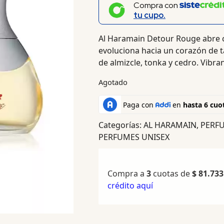
Compra con
tu cupo.
Al Haramain Detour Rouge abre 
evoluciona hacia un corazón de ta
de almizcle, tonka y cedro. Vibra
Agotado
Categorías:
AL HARAMAIN
,
PERF
PERFUMES UNISEX
Compra a
3
cuotas de
$
81.733
crédito aquí