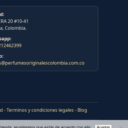
d:
RA 20 #10-41
a, Colombia.
sapp:
212462399
o:
s@perfumesoriginalescolombia.com.co
ad
-
Terminos y condiciones legales
-
Blog
 tienda, asumiremos que estás de acuerdo con ello.
Aceptar