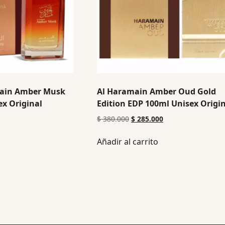
main Amber Musk
Al Haramain Amber Oud Gold
x Original
Edition EDP 100ml Unisex Origi
$
380.000
$
285.000
Añadir al carrito