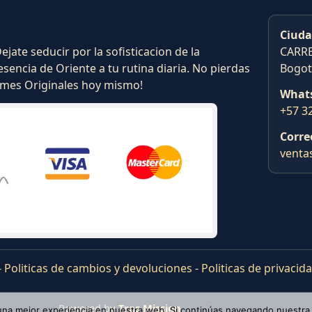
Ciuda
ate seducir por la sofisticacion de la
CARRE
esencia de Oriente a tu rutina diaria. No pierdas
Bogot
fumes Originales hoy mismo!
What
+57 3
Corre
venta
-
Politicas de cambios y devoluciones
-
Politicas de privacid
Powered by
Tras Mission
 una mejor experiencia en nuestra web. Si continúas navegando nuestra