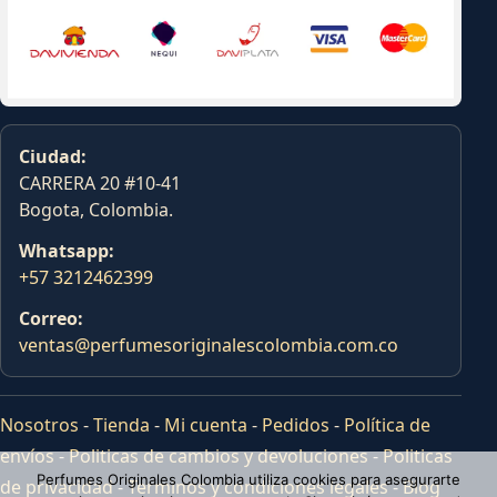
Ciudad:
CARRERA 20 #10-41
Bogota, Colombia.
Whatsapp:
+57 3212462399
Correo:
ventas@perfumesoriginalescolombia.com.co
Nosotros
-
Tienda
-
Mi cuenta
-
Pedidos
-
Política de
envíos
-
Politicas de cambios y devoluciones
-
Politicas
Perfumes Originales Colombia utiliza cookies para asegurarte
de privacidad
-
Terminos y condiciones legales
-
Blog