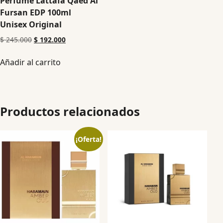
Perfume Lattafa Qaed Al
Fursan EDP 100ml
Unisex Original
$
245.000
$
192.000
Añadir al carrito
Productos relacionados
¡Oferta!