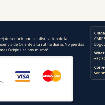
Ciuda
ate seducir por la sofisticacion de la
CARRE
esencia de Oriente a tu rutina diaria. No pierdas
Bogot
fumes Originales hoy mismo!
What
+57 3
Corre
venta