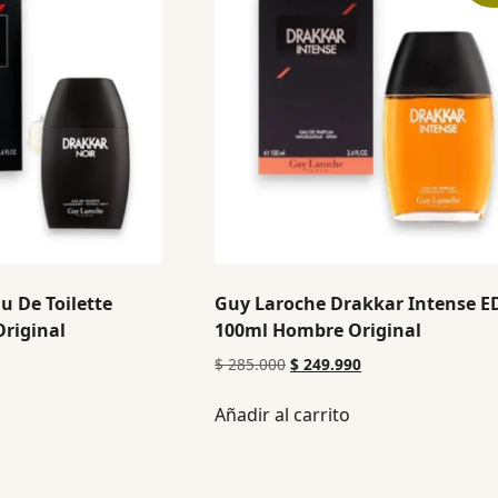
u De Toilette
Guy Laroche Drakkar Intense E
riginal
100ml Hombre Original
$
285.000
$
249.990
Añadir al carrito