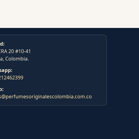
d:
RA 20 #10-41
a, Colombia.
sapp:
212462399
o:
s@perfumesoriginalescolombia.com.co