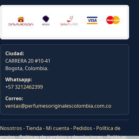
Ciudad:
CARRERA 20 #10-41
Bogota, Colombia.
Whatsapp:
+57 3212462399
Correo:
ventas@perfumesoriginalescolombia.com.co
Nosotros
-
Tienda
-
Mi cuenta
-
Pedidos
-
Política de
envíos
-
Politicas de cambios y devoluciones
-
Politicas