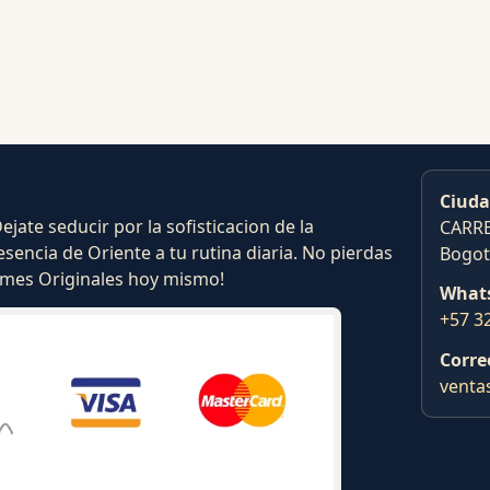
Ciuda
ate seducir por la sofisticacion de la
CARRE
esencia de Oriente a tu rutina diaria. No pierdas
Bogot
fumes Originales hoy mismo!
What
+57 3
Corre
venta