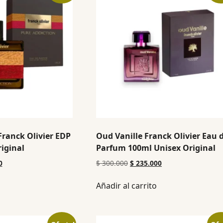
Franck Olivier EDP
Oud Vanille Franck Olivier Eau 
iginal
Parfum 100ml Unisex Original
0
$
300.000
$
235.000
Añadir al carrito