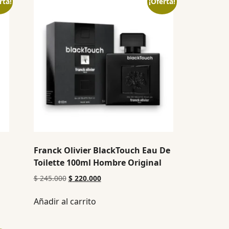
rta!
¡Oferta!
Franck Olivier BlackTouch Eau De
Toilette 100ml Hombre Original
$
245.000
$
220.000
Añadir al carrito