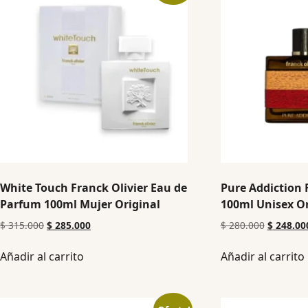
White Touch Franck Olivier Eau de
Pure Addiction 
Parfum 100ml Mujer Original
100ml Unisex Or
$
315.000
$
285.000
$
280.000
$
248.00
Añadir al carrito
Añadir al carrito