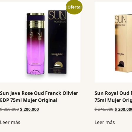
¡Oferta!
Sun Java Rose Oud Franck Olivier
Sun Royal Oud F
EDP 75ml Mujer Original
75ml Mujer Orig
$
250.000
$
200.000
$
245.000
$
200.00
Leer más
Leer más