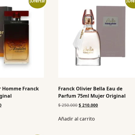
¡Oferta!
¡Ofe
r Homme Franck
Franck Olivier Bella Eau de
ginal
Parfum 75ml Mujer Original
0
$
250.000
$
210.000
Añadir al carrito