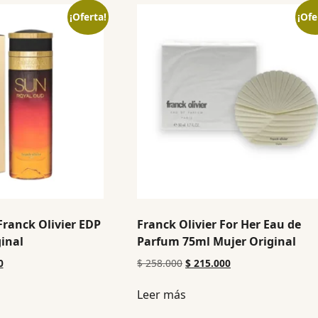
¡Oferta!
¡Ofe
ranck Olivier EDP
Franck Olivier For Her Eau de
inal
Parfum 75ml Mujer Original
0
$
258.000
$
215.000
Leer más