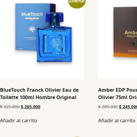
¡Oferta!
BlueTouch Franck Olivier Eau de
Amber EDP Pou
Toilette 100ml Hombre Original
Olivier 75ml Ori
$
325.000
$
265.000
$
285.000
$
245.00
Añadir al carrito
Añadir al carrito