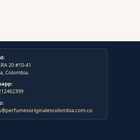
d:
RA 20 #10-41
a, Colombia.
sapp:
212462399
o:
s@perfumesoriginalescolombia.com.co