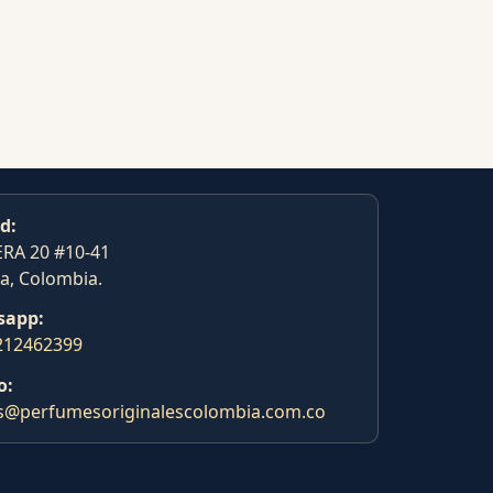
d:
RA 20 #10-41
a, Colombia.
sapp:
212462399
o:
s@perfumesoriginalescolombia.com.co