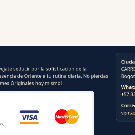
Ciuda
ate seducir por la sofisticacion de la
CARRE
esencia de Oriente a tu rutina diaria. No pierdas
Bogot
fumes Originales hoy mismo!
What
+57 3
Corre
venta